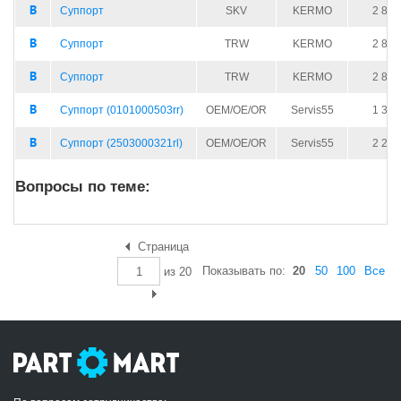
Суппорт
SKV
KERMO
2 850
Суппорт
TRW
KERMO
2 850
Суппорт
TRW
KERMO
2 850
Суппорт (0101000503rr)
OEM/OE/OR
Servis55
1 351
Суппорт (2503000321rl)
OEM/OE/OR
Servis55
2 252
Вопросы по теме:
Страница
Показывать по:
20
50
100
Все
из
20