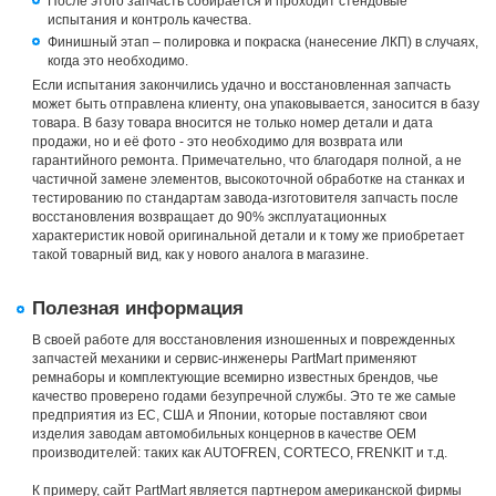
После этого запчасть собирается и проходит стендовые
испытания и контроль качества.
Финишный этап – полировка и покраска (нанесение ЛКП) в случаях,
когда это необходимо.
Если испытания закончились удачно и восстановленная запчасть
может быть отправлена клиенту, она упаковывается, заносится в базу
товара. В базу товара вносится не только номер детали и дата
продажи, но и её фото - это необходимо для возврата или
гарантийного ремонта. Примечательно, что благодаря полной, а не
частичной замене элементов, высокоточной обработке на станках и
тестированию по стандартам завода-изготовителя запчасть после
восстановления возвращает до 90% эксплуатационных
характеристик новой оригинальной детали и к тому же приобретает
такой товарный вид, как у нового аналога в магазине.
Полезная информация
В своей работе для восстановления изношенных и поврежденных
запчастей механики и сервис-инженеры PartMart применяют
ремнаборы и комплектующие всемирно известных брендов, чье
качество проверено годами безупречной службы. Это те же самые
предприятия из ЕС, США и Японии, которые поставляют свои
изделия заводам автомобильных концернов в качестве ОЕМ
производителей: таких как AUTOFREN, CORTECO, FRENKIT и т.д.
К примеру, сайт PartMart является партнером американской фирмы