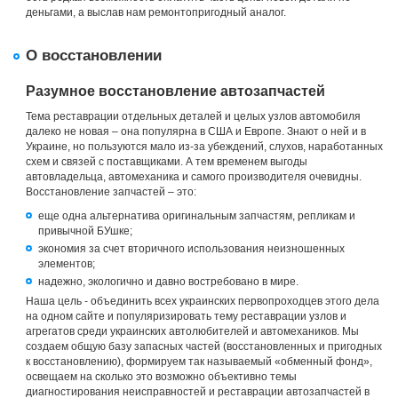
деньгами, а выслав нам ремонтопригодный аналог.
О восстановлении
Разумное восстановление автозапчастей
Тема реставрации отдельных деталей и целых узлов автомобиля
далеко не новая – она популярна в США и Европе. Знают о ней и в
Украине, но пользуются мало из-за убеждений, слухов, наработанных
схем и связей с поставщиками. А тем временем выгоды
автовладельца, автомеханика и самого производителя очевидны.
Восстановление запчастей – это:
еще одна альтернатива оригинальным запчастям, репликам и
привычной БУшке;
экономия за счет вторичного использования неизношенных
элементов;
надежно, экологично и давно востребовано в мире.
Наша цель - объединить всех украинских первопроходцев этого дела
на одном сайте и популяризировать тему реставрации узлов и
агрегатов среди украинских автолюбителей и автомехаников. Мы
создаем общую базу запасных частей (восстановленных и пригодных
к восстановлению), формируем так называемый «обменный фонд»,
освещаем на сколько это возможно объективно темы
диагностирования неисправностей и реставрации автозапчастей в