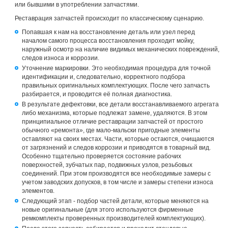
или бывшими в употреблении запчастями.
Реставрация запчастей происходит по классическому сценарию.
Попавшая к нам на восстановление деталь или узел перед
началом самого процесса восстановления проходит мойку,
наружный осмотр на наличие видимых механических повреждений,
следов износа и коррозии.
Уточнение маркировки. Это необходимая процедура для точной
идентификации и, следовательно, корректного подбора
правильных оригинальных комплектующих. После чего запчасть
разбирается, и проводится её полная диагностика.
В результате дефектовки, все детали восстанавливаемого агрегата
либо механизма, которые подлежат замене, удаляются. В этом
принципиальное отличие реставрации запчастей от простого
обычного «ремонта», где мало-мальски пригодные элементы
оставляют на своих местах. Части, которые остаются, очищаются
от загрязнений и следов коррозии и приводятся в товарный вид.
Особенно тщательно проверяется состояние рабочих
поверхностей, зубчатых пар, подвижных узлов, резьбовых
соединений. При этом производятся все необходимые замеры с
учетом заводских допусков, в том числе и замеры степени износа
элементов.
Следующий этап - подбор частей детали, которые меняются на
новые оригинальные (для этого используются фирменные
ремкомплекты проверенных производителей комплектующих).