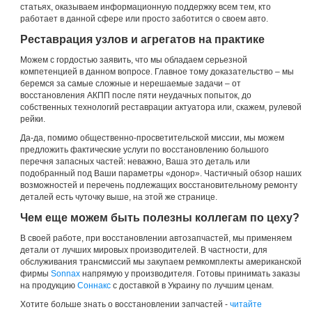
статьях, оказываем информационную поддержку всем тем, кто
работает в данной сфере или просто заботится о своем авто.
Реставрация узлов и агрегатов на практике
Можем с гордостью заявить, что мы обладаем серьезной
компетенцией в данном вопросе. Главное тому доказательство – мы
беремся за самые сложные и нерешаемые задачи – от
восстановления АКПП после пяти неудачных попыток, до
собственных технологий реставрации актуатора или, скажем, рулевой
рейки.
Да-да, помимо общественно-просветительской миссии, мы можем
предложить фактические услуги по восстановлению большого
перечня запасных частей: неважно, Ваша это деталь или
подобранный под Ваши параметры «донор». Частичный обзор наших
возможностей и перечень подлежащих восстановительному ремонту
деталей есть чуточку выше, на этой же странице.
Чем еще можем быть полезны коллегам по цеху?
В своей работе, при восстановлении автозапчастей, мы применяем
детали от лучших мировых производителей. В частности, для
обслуживания трансмиссий мы закупаем ремкомплекты американской
фирмы
Sonnax
напрямую у производителя. Готовы принимать заказы
на продукцию
Соннакс
с доставкой в Украину по лучшим ценам.
Хотите больше знать о восстановлении запчастей -
читайте