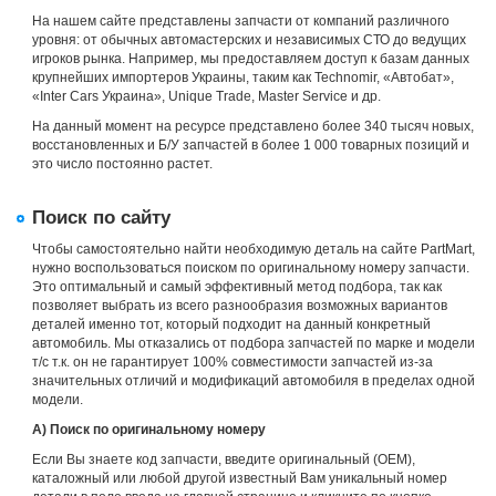
На нашем сайте представлены запчасти от компаний различного
уровня: от обычных автомастерских и независимых СТО до ведущих
игроков рынка. Например, мы предоставляем доступ к базам данных
крупнейших импортеров Украины, таким как Technomir, «Автобат»,
«Inter Cars Украина», Unique Trade, Master Service и др.
На данный момент на ресурсе представлено более 340 тысяч новых,
восстановленных и Б/У запчастей в более 1 000 товарных позиций и
это число постоянно растет.
Поиск по сайту
Чтобы самостоятельно найти необходимую деталь на сайте PartMart,
нужно воспользоваться поиском по оригинальному номеру запчасти.
Это оптимальный и самый эффективный метод подбора, так как
позволяет выбрать из всего разнообразия возможных вариантов
деталей именно тот, который подходит на данный конкретный
автомобиль. Мы отказались от подбора запчастей по марке и модели
т/с т.к. он не гарантирует 100% совместимости запчастей из-за
значительных отличий и модификаций автомобиля в пределах одной
модели.
А) Поиск по оригинальному номеру
Если Вы знаете код запчасти, введите оригинальный (OEM),
каталожный или любой другой известный Вам уникальный номер