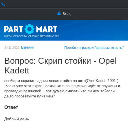
Вход
РАЗУМНОЕ ВОССТАНОВЛЕНИЕ АВТОЗАПЧАСТЕЙ
Евгений
24.11.2023
Перейти в раздел "вопросы-ответы"
Вопрос: Скрип стойки - Opel
Kadett
вообщем скрипит задняя левая стойка на авто(Opel Kadett 1991г)
,бесит уже этот скрип,насколько я понял,скрип идёт от пружины и
прокладки резиновой....вот думаю,смазать что ли чем то?если
да,то посоветуйте плиз чем?
Ответ
Добрый день.