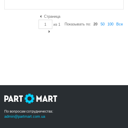
Страница
Показывать по:
20
50
100
Все
из
1
По вопросам сотрудничества:
admin@partmart.com.ua