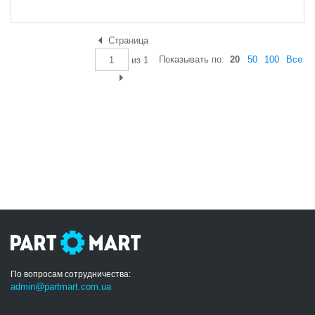
Страница
Показывать по:
20
50
100
Все
из
1
По вопросам сотрудничества:
admin@partmart.com.ua