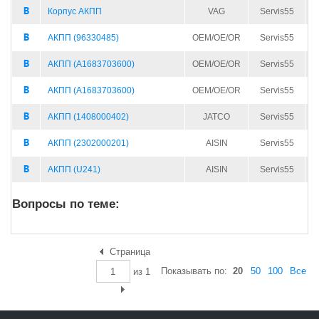
Корпус АКПП
VAG
Servis55
АКПП (96330485)
OEM/OE/OR
Servis55
АКПП (A1683703600)
OEM/OE/OR
Servis55
АКПП (A1683703600)
OEM/OE/OR
Servis55
АКПП (1408000402)
JATCO
Servis55
АКПП (2302000201)
AISIN
Servis55
АКПП (U241)
AISIN
Servis55
Вопросы по теме:
Страница
Показывать по:
20
50
100
Все
из
1