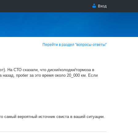
Вход
Перейти в раздел "вопросы-ответы"
ют). На СТО сказали, что диски/колодки/тормоза в
а назад, пробег за это время около 20_000 км. Если
то самый вероятный источник свиста в вашей ситуации.