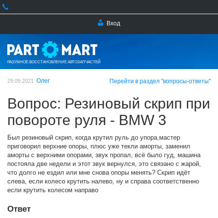
Вход
РАЗУМНОЕ ВОССТАНОВЛЕНИЕ АВТОЗАПЧАСТЕЙ
Олег
29.09.2021
Перейти в раздел "вопросы-ответы"
Вопрос: Резиновый скрип при
повороте руля - BMW 3
Был резиновый скрип, когда крутил руль до упора,мастер
приговорил верхние опоры, плюс уже текли аморты, заменил
аморты с верхними опорами, звук пропал, всё было гуд, машина
постояла две недели и этот звук вернулся, это связано с жарой,
что долго не ездил или мне снова опоры менять? Скрип идёт
слева, если колесо крутить налево, ну и справа соответственно
если крутить колесом направо
Ответ