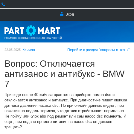
Вход
РАЗУМНОЕ ВОССТАНОВЛЕНИЕ АВТОЗАПЧАСТЕЙ
Кирилл
22.05.2025
Перейти в раздел "вопросы-ответы"
Вопрос: Отключается
антизанос и антибукс - BMW
7
При езде после 40 км/ч загорается на приборке лампа dsc и
отключается антизанос и антибукс. При диагностике пишет ошибка
датчика давления насоса dsc. Но при онлайн данных видно , при
нажатии на педаль тормоза, что датчик отрабатывает нормально.
Не пойму или блок abs под ремонт или сам насос dsc поменять. И
еще , при подаче прямого питания на насос dsc он должен
трещать?