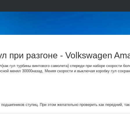
л при разгоне - Volkswagen Am
(как гул турбины винтового самолета) спереди при наборе скорости боле
ной менял 30000назад. Меняя скорости и выключая коробку гул сохраняе
подшипников ступиц. При этом желательно проверить как передний, так 