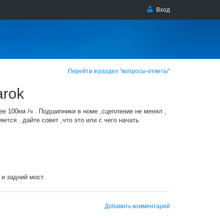
Вход
Перейти в раздел "вопросы-ответы"
arok
е 100км /ч . Подшипники в номе ,сцепление не менял ,
тся . дайте совет ,что это или с чего начать
и задний мост.
Добавить комментарий