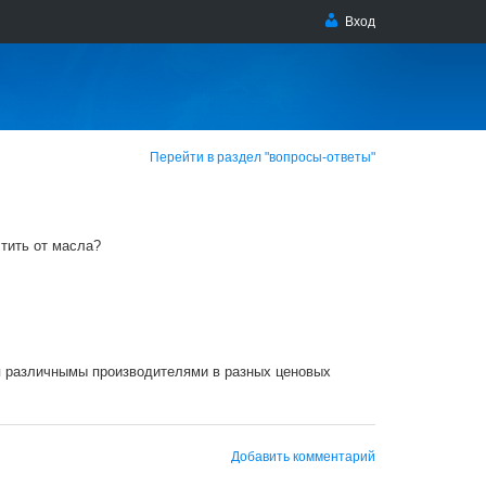
Вход
Перейти в раздел "вопросы-ответы"
тить от масла?
я различнымы производителями в разных ценовых
Добавить комментарий