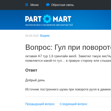
Меню
Обратная связь
РАЗУМНОЕ ВОССТАНОВЛЕНИЕ АВТОЗАПЧАСТЕЙ
Вадим
06.08.2020
Вопрос: Гул при поворот
октавия А7 тур 1,6 гринлайн мех6. Заметил такую весЧь
появляется какой-то гул... в правую сторону еле слышн
Ответ
Добрый день.
Источник построннего шума при повороте руля в движе
Предыдущий вопрос
Следующий вопрос