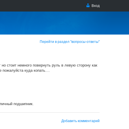
Вход
Перейти в раздел "вопросы-ответы"
т но стоит немного повернуть руль в левую сторону как
 пожалуйста куда копать....
упичный подшипник.
Добавить комментарий