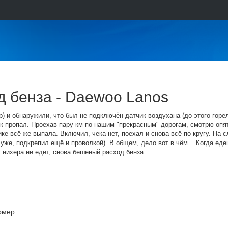
д бенза - Daewoo Lanos
) и обнаружили, что был не подключён датчик воздухана (до этого горел 
к пропал. Проехав пару км по нашим "прекрасным" дорогам, смотрю опять
ке всё же выпала. Включил, чека нет, поехал и снова всё по кругу. На 
уже, подкрепил ещё и проволкой). В общем, дело вот в чём... Когда едеш
у нихера не едет, снова бешеный расход бенза.
омер.