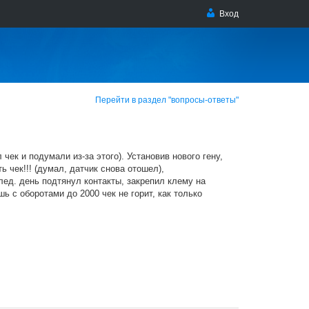
Вход
Перейти в раздел "вопросы-ответы"
чек и подумали из-за этого). Установив нового гену,
 чек!!! (думал, датчик снова отошел),
след. день подтянул контакты, закрепил клему на
ь с оборотами до 2000 чек не горит, как только